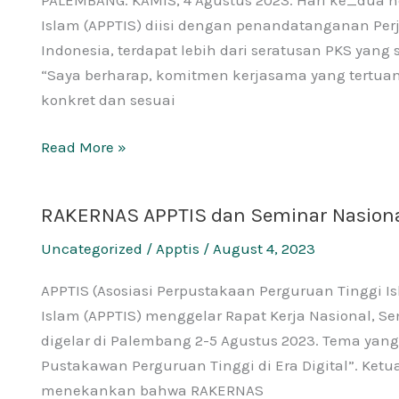
Pelantikan
Islam (APPTIS) diisi dengan penandatanganan Perj
APPTIS
Indonesia, terdapat lebih dari seratusan PKS yan
Wilayah
“Saya berharap, komitmen kerjasama yang tertuan
Sumatra
konkret dan sesuai
Read More »
RAKERNAS APPTIS dan Seminar Nasion
RAKERNAS
APPTIS
Uncategorized
/
Apptis
/
August 4, 2023
dan
Seminar
APPTIS (Asosiasi Perpustakaan Perguruan Tinggi I
Nasional
Islam (APPTIS) menggelar Rapat Kerja Nasional, S
digelar di Palembang 2-5 Agustus 2023. Tema yan
Pustakawan Perguruan Tinggi di Era Digital”. Ketu
menekankan bahwa RAKERNAS