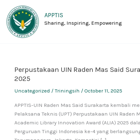
Skip
to
APPTIS
content
Sharing, Inspiring, Empowering
Perpustakaan UIN Raden Mas Said Suraka
Perpustakaan
2025
UIN
Raden
Uncategorized
/
Triningsih
/
October 11, 2025
Mas
Said
APPTIS-UIN Raden Mas Said Surakarta kembali men
Surakarta
Pelaksana Teknis (UPT) Perpustakaan UIN Raden Ma
Raih
Academic Library Innovation Award (ALIA) 2025 da
Juara
Perguruan Tinggi Indonesia ke-4 yang berlangsung
1
Tarumanagara, Jakarta. Kompetisi […]