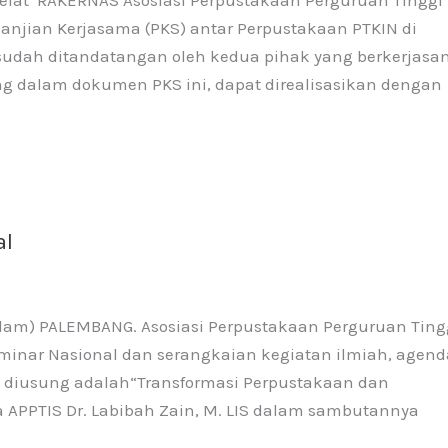
anjian Kerjasama (PKS) antar Perpustakaan PTKIN di
g sudah ditandatangan oleh kedua pihak yang berkerjasa
g dalam dokumen PKS ini, dapat direalisasikan dengan
al
slam) PALEMBANG. Asosiasi Perpustakaan Perguruan Ting
eminar Nasional dan serangkaian kegiatan ilmiah, agenda
g diusung adalah“Transformasi Perpustakaan dan
a APPTIS Dr. Labibah Zain, M. LIS dalam sambutannya