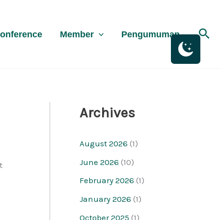
K
a
Sea
onference
Member
Pengumuman
t
e
g
o
r
Archives
i
August 2026
(1)
June 2026
(10)
t
February 2026
(1)
January 2026
(1)
October 2025
(1)