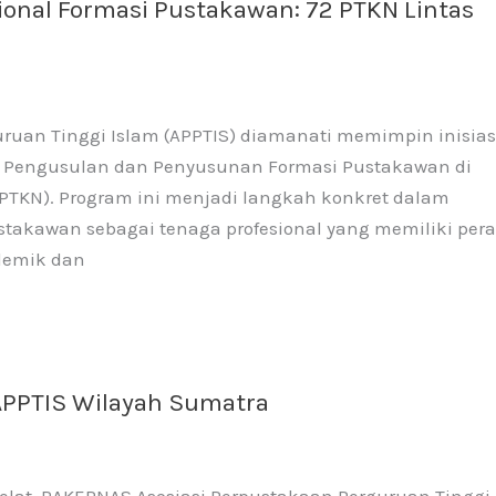
ional Formasi Pustakawan: 72 PTKN Lintas
uruan Tinggi Islam (APPTIS) diamanati memimpin inisias
ce Pengusulan dan Penyusunan Formasi Pustakawan di
PTKN). Program ini menjadi langkah konkret dalam
kawan sebagai tenaga profesional yang memiliki per
demik dan
 APPTIS Wilayah Sumatra
elat RAKERNAS Asosiasi Perpustakaan Perguruan Tinggi