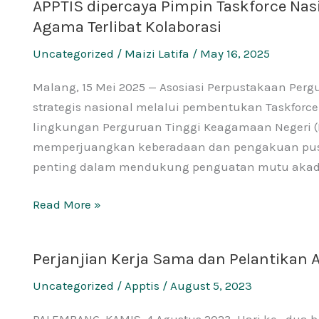
APPTIS dipercaya Pimpin Taskforce Nas
APPTIS
Nasional
Agama Terlibat Kolaborasi
dipercaya
Pimpin
Uncategorized
/
Maizi Latifa
/
May 16, 2025
Taskforce
Nasional
Malang, 15 Mei 2025 — Asosiasi Perpustakaan Perg
Formasi
strategis nasional melalui pembentukan Taskfor
Pustakawan:
lingkungan Perguruan Tinggi Keagamaan Negeri (
72
memperjuangkan keberadaan dan pengakuan pusta
PTKN
penting dalam mendukung penguatan mutu aka
Lintas
Agama
Read More »
Terlibat
Kolaborasi
Perjanjian Kerja Sama dan Pelantikan
Perjanjian
Kerja
Uncategorized
/
Apptis
/
August 5, 2023
Sama
dan
PALEMBANG. KAMIS, 4 Agustus 2023. Hari ke_dua h