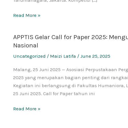
Inovasi
Nasional
Read More »
di
KPPTI
APPTIS Gelar Call for Paper 2025: Men
APPTIS
2025
Nasional
Gelar
Call
Uncategorized
/
Maizi Latifa
/
June 25, 2025
for
Paper
Malang, 25 Juni 2025 — Asosiasi Perpustakaan Perg
2025:
2025 yang merupakan bagian penting dari rangkaia
Menguatkan
Kegiatan ini berlangsung di Fakultas Humaniora, 
Peran
25 Juni 2025. Call for Paper tahun ini
Pustakawan
Melalui
Read More »
Forum
Ilmiah