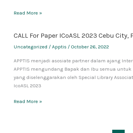
Read More »
CALL For Paper ICoASL 2023 Cebu City, P
CALL
For
Uncategorized
/
Apptis
/
October 26, 2022
Paper
ICoASL
APPTIS menjadi asosiate partner dalam ajang Intern
2023
APPTIS mengundang Bapak dan Ibu semua untuk be
Cebu
yang diselenggarakan oleh Special Library Associatio
City,
IcoASL 2023
Phillipines
Read More »