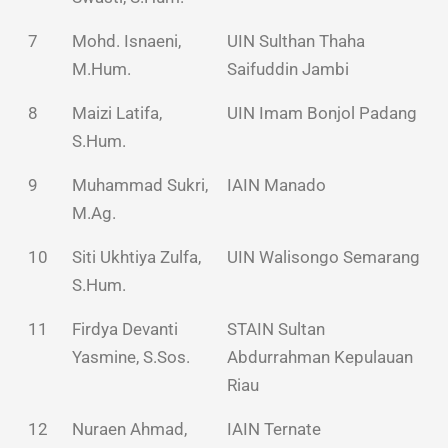
7
Mohd. Isnaeni,
UIN Sulthan Thaha
M.Hum.
Saifuddin Jambi
8
Maizi Latifa,
UIN Imam Bonjol Padang
S.Hum.
9
Muhammad Sukri,
IAIN Manado
M.Ag.
10
Siti Ukhtiya Zulfa,
UIN Walisongo Semarang
S.Hum.
11
Firdya Devanti
STAIN Sultan
Yasmine, S.Sos.
Abdurrahman Kepulauan
Riau
12
Nuraen Ahmad,
IAIN Ternate