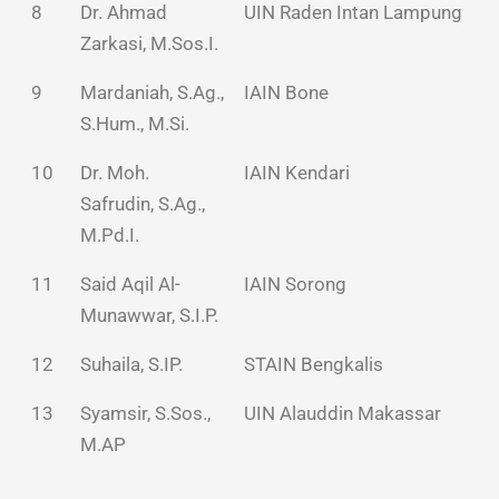
8
Dr. Ahmad
UIN Raden Intan Lampung
Zarkasi, M.Sos.I.
9
Mardaniah, S.Ag.,
IAIN Bone
S.Hum., M.Si.
10
Dr. Moh.
IAIN Kendari
Safrudin, S.Ag.,
M.Pd.I.
11
Said Aqil Al-
IAIN Sorong
Munawwar, S.I.P.
12
Suhaila, S.IP.
STAIN Bengkalis
13
Syamsir, S.Sos.,
UIN Alauddin Makassar
M.AP