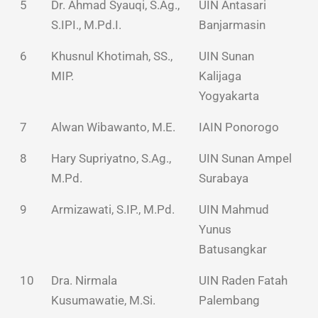
5
Dr. Ahmad Syauqi, S.Ag.,
UIN Antasari
S.IPI., M.Pd.I.
Banjarmasin
6
Khusnul Khotimah, SS.,
UIN Sunan
MIP.
Kalijaga
Yogyakarta
7
Alwan Wibawanto, M.E.
IAIN Ponorogo
8
Hary Supriyatno, S.Ag.,
UIN Sunan Ampel
M.Pd.
Surabaya
9
Armizawati, S.IP., M.Pd.
UIN Mahmud
Yunus
Batusangkar
10
Dra. Nirmala
UIN Raden Fatah
Kusumawatie, M.Si.
Palembang