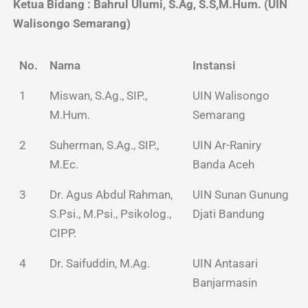
Ketua Bidang : Bahrul Ulumi, S.Ag, S.S,M.Hum. (UIN
Walisongo Semarang)
No.
Nama
Instansi
1
Miswan, S.Ag., SIP.,
UIN Walisongo
M.Hum.
Semarang
2
Suherman, S.Ag., SIP.,
UIN Ar-Raniry
M.Ec.
Banda Aceh
3
Dr. Agus Abdul Rahman,
UIN Sunan Gunung
S.Psi., M.Psi., Psikolog.,
Djati Bandung
CIPP.
4
Dr. Saifuddin, M.Ag.
UIN Antasari
Banjarmasin