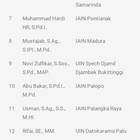
Samarinda
7
Muhammad Hardi
IAIN Pontianak
HR, S.Pd.I.
8
Mustajab, S.Ag.,
IAIN Madura
S.IPI., M.Pd.
9
Novi Zulfikar, S.Sos.,
UIN Syech Djamil
S.Pd., MAP.
Djambek Bukittinggi
10
Abu Bakar, S.Pd.I.,
IAIN Palopo
M.Pd.
11
Usman, S.Ag., S.S.,
IAIN Palangka Raya
M.HI.
12
Rifai, SE., MM.
UIN Datokarama Palu