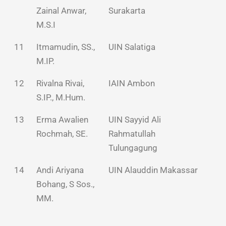
Zainal Anwar,
Surakarta
M.S.I
11
Itmamudin, SS.,
UIN Salatiga
M.IP.
12
Rivalna Rivai,
IAIN Ambon
S.IP., M.Hum.
13
Erma Awalien
UIN Sayyid Ali
Rochmah, SE.
Rahmatullah
Tulungagung
14
Andi Ariyana
UIN Alauddin Makassar
Bohang, S Sos.,
MM.