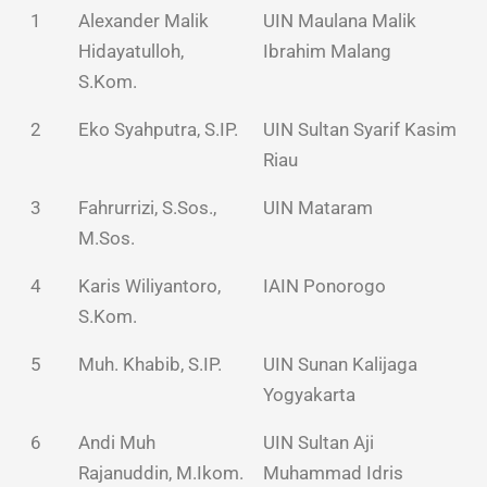
1
Alexander Malik
UIN Maulana Malik
Hidayatulloh,
Ibrahim Malang
S.Kom.
2
Eko Syahputra, S.IP.
UIN Sultan Syarif Kasim
Riau
3
Fahrurrizi, S.Sos.,
UIN Mataram
M.Sos.
4
Karis Wiliyantoro,
IAIN Ponorogo
S.Kom.
5
Muh. Khabib, S.IP.
UIN Sunan Kalijaga
Yogyakarta
6
Andi Muh
UIN Sultan Aji
Rajanuddin, M.Ikom.
Muhammad Idris