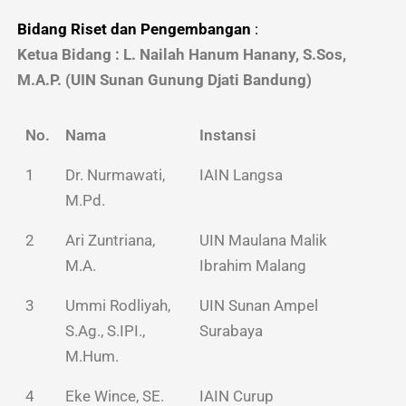
Bidang Riset dan Pengembangan
:
Ketua Bidang : L. Nailah Hanum Hanany, S.Sos,
M.A.P. (UIN Sunan Gunung Djati Bandung)
No.
Nama
Instansi
1
Dr. Nurmawati,
IAIN Langsa
M.Pd.
2
Ari Zuntriana,
UIN Maulana Malik
M.A.
Ibrahim Malang
3
Ummi Rodliyah,
UIN Sunan Ampel
S.Ag., S.IPI.,
Surabaya
M.Hum.
4
Eke Wince, SE.
IAIN Curup