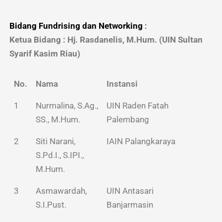
Bidang Fundrising dan Networking
:
Ketua Bidang : Hj. Rasdanelis, M.Hum. (UIN Sultan
Syarif Kasim Riau)
No.
Nama
Instansi
1
Nurmalina, S.Ag.,
UIN Raden Fatah
SS., M.Hum.
Palembang
2
Siti Narani,
IAIN Palangkaraya
S.Pd.I., S.IPI.,
M.Hum.
3
Asmawardah,
UIN Antasari
S.I.Pust.
Banjarmasin