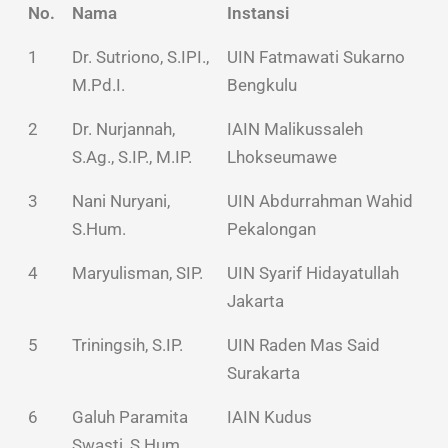
No.
Nama
Instansi
1
Dr. Sutriono, S.IPI.,
UIN Fatmawati Sukarno
M.Pd.I.
Bengkulu
2
Dr. Nurjannah,
IAIN Malikussaleh
S.Ag., S.IP., M.IP.
Lhokseumawe
3
Nani Nuryani,
UIN Abdurrahman Wahid
S.Hum.
Pekalongan
4
Maryulisman, SIP.
UIN Syarif Hidayatullah
Jakarta
5
Triningsih, S.IP.
UIN Raden Mas Said
Surakarta
6
Galuh Paramita
IAIN Kudus
Swasti, S.Hum.