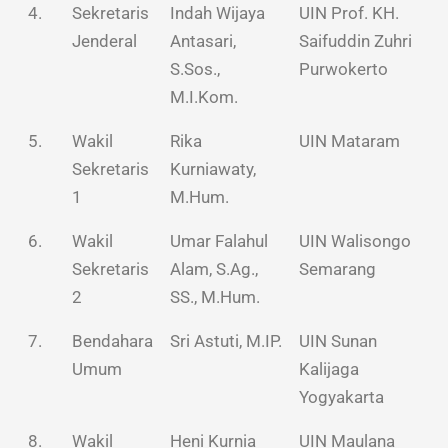
4.
Sekretaris
Indah Wijaya
UIN Prof. KH.
Jenderal
Antasari,
Saifuddin Zuhri
S.Sos.,
Purwokerto
M.I.Kom.
5.
Wakil
Rika
UIN Mataram
Sekretaris
Kurniawaty,
1
M.Hum.
6.
Wakil
Umar Falahul
UIN Walisongo
Sekretaris
Alam, S.Ag.,
Semarang
2
SS., M.Hum.
7.
Bendahara
Sri Astuti, M.IP.
UIN Sunan
Umum
Kalijaga
Yogyakarta
8.
Wakil
Heni Kurnia
UIN Maulana