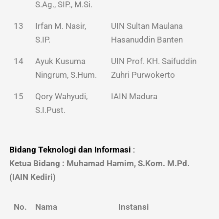
S.Ag., SIP., M.Si.
13
Irfan M. Nasir,
UIN Sultan Maulana
S.IP.
Hasanuddin Banten
14
Ayuk Kusuma
UIN Prof. KH. Saifuddin
Ningrum, S.Hum.
Zuhri Purwokerto
15
Qory Wahyudi,
IAIN Madura
S.I.Pust.
Bidang Teknologi dan Informasi
:
Ketua Bidang : Muhamad Hamim, S.Kom. M.Pd.
(IAIN Kediri)
No.
Nama
Instansi