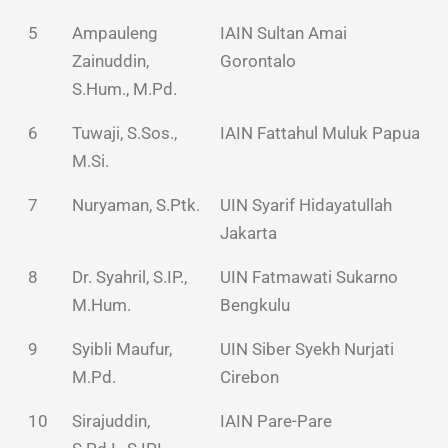
5
Ampauleng
IAIN Sultan Amai
Zainuddin,
Gorontalo
S.Hum., M.Pd.
6
Tuwaji, S.Sos.,
IAIN Fattahul Muluk Papua
M.Si.
7
Nuryaman, S.Ptk.
UIN Syarif Hidayatullah
Jakarta
8
Dr. Syahril, S.IP.,
UIN Fatmawati Sukarno
M.Hum.
Bengkulu
9
Syibli Maufur,
UIN Siber Syekh Nurjati
M.Pd.
Cirebon
10
Sirajuddin,
IAIN Pare-Pare