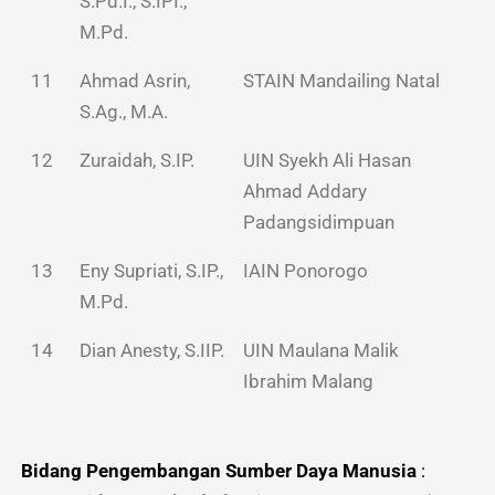
S.Pd.I., S.IPI.,
M.Pd.
11
Ahmad Asrin,
STAIN Mandailing Natal
S.Ag., M.A.
12
Zuraidah, S.IP.
UIN Syekh Ali Hasan
Ahmad Addary
Padangsidimpuan
13
Eny Supriati, S.IP.,
IAIN Ponorogo
M.Pd.
14
Dian Anesty, S.IIP.
UIN Maulana Malik
Ibrahim Malang
Bidang Pengembangan Sumber Daya Manusia
: