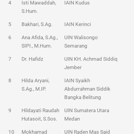
4
Isti Mawaddah,
IAIN Kudus
S.Hum.
5
Bakhari, S.Ag.
IAIN Kerinci
6
Ana Afida, S.Ag.,
UIN Walisongo
SIPI., M.Hum.
Semarang
7
Dr. Hafidz
UIN KH. Achmad Siddiq
Jember
8
Hilda Aryani,
IAIN Syaikh
S.Ag., M.IP.
Abdurrahman Siddik
Bangka Belitung
9
Hildayati Raudah
UIN Sumatera Utara
Hutasoit, S.Sos.
Medan
10
Mokhamad
UIN Raden Mas Said