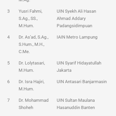
3
Yusri Fahmi,
UIN Syekh Ali Hasan
S.Ag., SS.,
Ahmad Addary
M.Hum.
Padangsidimpuan
4
Dr. As’ad, S.Ag.,
IAIN Metro Lampung
S.Hum., M.H.,
C.Me.
5
Dr. Lolytasari,
UIN Syarif Hidayatullah
M.Hum.
Jakarta
6
Dr. Isra Hajiri,
UIN Antasari Banjarmasin
M.Hum.
7
Dr. Mohammad
UIN Sultan Maulana
Shoheh
Hasanuddin Banten