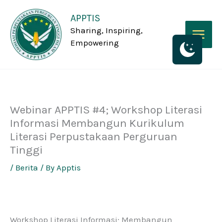
Skip
K
APPTIS
to
a
Sharing, Inspiring,
content
t
Empowering
e
g
o
Webinar APPTIS #4; Workshop Literasi
r
Informasi Membangun Kurikulum
i
Literasi Perpustakaan Perguruan
Tinggi
/
Berita
/ By
Apptis
Workshop Literasi Informasi; Membangun