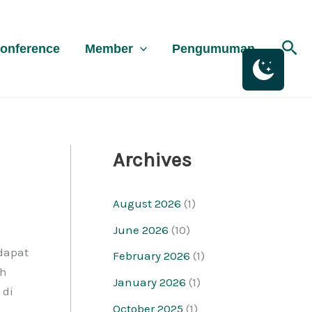
K
a
Sea
onference
Member
Pengumuman
t
e
g
o
r
Archives
i
August 2026
(1)
June 2026
(10)
dapat
February 2026
(1)
ah
January 2026
(1)
 di
October 2025
(1)