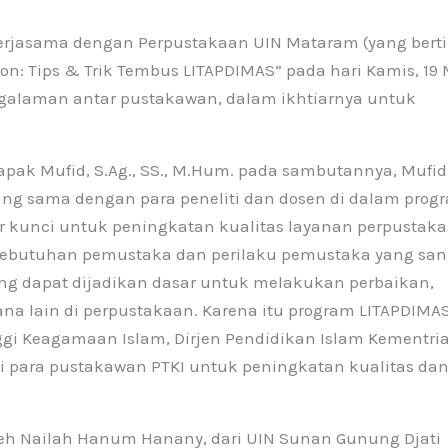
bekerjasama dengan Perpustakaan UIN Mataram (yang bert
n: Tips & Trik Tembus LITAPDIMAS” pada hari Kamis, 19 
ngalaman antar pustakawan, dalam ikhtiarnya untuk
 bapak Mufid, S.Ag., SS., M.Hum. pada sambutannya, Mufid
g sama dengan para peneliti dan dosen di dalam prog
tor kunci untuk peningkatan kualitas layanan perpustaka
kebutuhan pemustaka dan perilaku pemustaka yang san
 yang dapat dijadikan dasar untuk melakukan perbaikan,
na lain di perpustakaan. Karena itu program LITAPDIMA
ggi Keagamaan Islam, Dirjen Pendidikan Islam Kementri
i para pustakawan PTKI untuk peningkatan kualitas da
oleh Nailah Hanum Hanany, dari UIN Sunan Gunung Djati