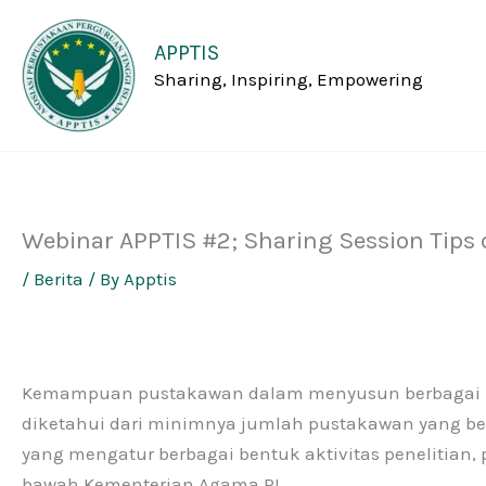
Skip
to
APPTIS
content
Sharing, Inspiring, Empowering
Webinar APPTIS #2; Sharing Session Tips
/
Berita
/ By
Apptis
Kemampuan pustakawan dalam menyusun berbagai pene
diketahui dari minimnya jumlah pustakawan yang ber
yang mengatur berbagai bentuk aktivitas penelitian, 
bawah Kementerian Agama RI.