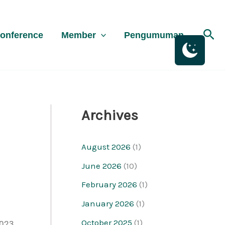
K
a
Sea
onference
Member
Pengumuman
t
e
g
o
r
Archives
i
August 2026
(1)
June 2026
(10)
February 2026
(1)
January 2026
(1)
October 2025
(1)
023,