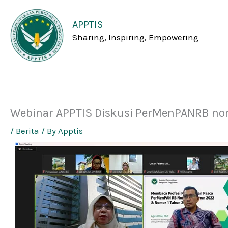
Skip
to
APPTIS
content
Sharing, Inspiring, Empowering
Webinar APPTIS Diskusi PerMenPANRB no
/
Berita
/ By
Apptis