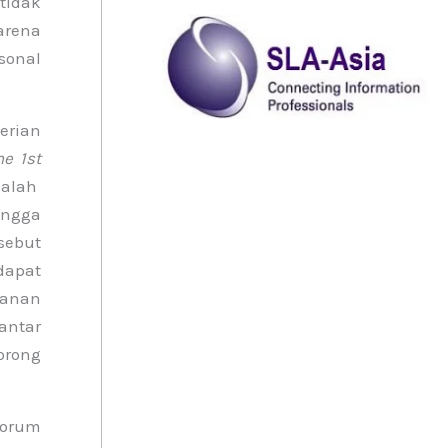
tidak
arena
sonal
erian
he 1st
dalah
ingga
sebut
dapat
yanan
antar
orong
forum