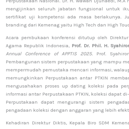
Perpustakaan Nasional. Dr. H. Wawan Djunaedi, M.A
mengijinkan seluruh jabatan fungsional untuk iku
sertifikat uji kompetensi ada masa berlakunya.
branding dari Kemenag yaitu High Tech dan High Tou
Acara pembukaan konferensi ditutup oleh Direktur
Agama Republik Indonesia,
Prof. Dr. Phil. H. Syahi
Annual Conference of APPTIS 2025.
Prof. Syahi
Pembangunan sistem perpustakaan yang mampu mena
mempermudah pemustaka mencari informasi, walaupun i
memungkinkan Perpustakaan antar PTKIN memb
mengusahakan proses up dating koleksi pada perp
informasi antar Perpustakaan PTKIN, koleksi dapat di
Perpustakaan dapat mengurangi sistem pengada
pengadaan koleksi dengan anggaran yang lebih efektif
Kehadiran Direktur Diktis, Kepala Biro SDM Keme