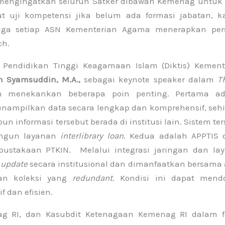
 mengingatkan seluruh Satker dibawah Kemenag untuk 
t uji kompetensi jika belum ada formasi jabatan, k
 Juga setiap ASN Kementerian Agama menerapkan per
ch.
 Pendidikan Tinggi Keagamaan Islam (Diktis) Kement
ron Syamsuddin, M.A.,
sebagai keynote speaker dalam
T
ron menekankan beberapa poin penting. Pertama a
mpilkan data secara lengkap dan komprehensif, seh
nformasi tersebut berada di institusi lain. Sistem ter
angun layanan
interlibrary loan
. Kedua adalah APPTIS 
ustakaan PTKIN. Melalui integrasi jaringan dan la
-
update
secara institusional dan dimanfaatkan bersama 
an koleksi yang
redundant
. Kondisi ini dapat mend
 dan efisien.
nag RI, dan Kasubdit Ketenagaan Kemenag RI dalam 