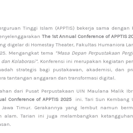
erguruan Tinggi Islam (APPTIS) bekerja sama dengan 
menyelenggarakan
The 1st Annual Conference of APPTIS 2
ng digelar di Homestay Theater, Fakultas Humaniora Lan
2025. Mengangkat tema
“Masa Depan Perpustakaan Perg
, dan Kolaborasi”
. Konferensi ini merupakan kegiatan pe
dah strategis bagi pustakawan, akademisi, dan pra
ra tantangan anggaran dan transformasi digital.
ahan dari Pusat Perpustakaan UIN Maulana Malik Ib
ual Conference of APPTIS 2025
ini. Tari Sun Kembang 
i, Jawa Timur. Gerakannya yang lembut namun ber
n alam. Tarian ini juga melambangkan ketangguha
asan.