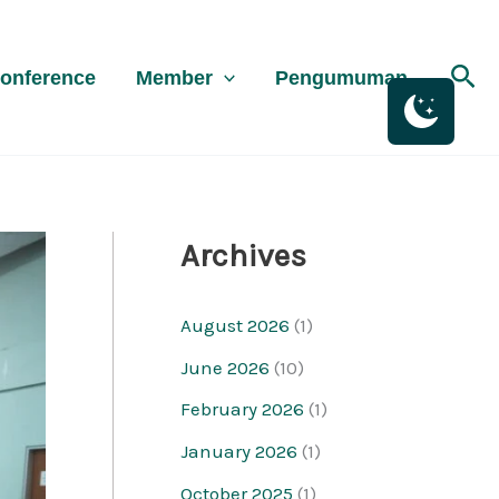
K
a
Sea
onference
Member
Pengumuman
t
e
g
o
r
Archives
i
August 2026
(1)
June 2026
(10)
February 2026
(1)
January 2026
(1)
October 2025
(1)