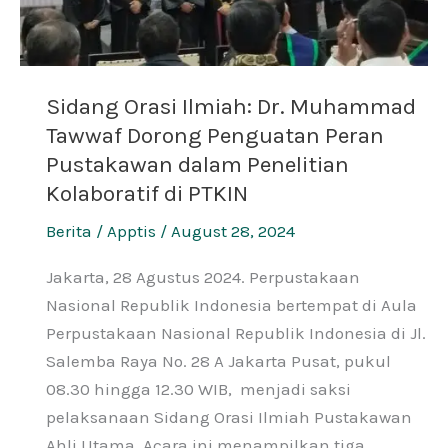
Pustakawan
dalam
Penelitian
Sidang Orasi Ilmiah: Dr. Muhammad
Kolaboratif
Tawwaf Dorong Penguatan Peran
di
Pustakawan dalam Penelitian
PTKIN
Kolaboratif di PTKIN
Berita
/
Apptis
/
August 28, 2024
Jakarta, 28 Agustus 2024. Perpustakaan
Nasional Republik Indonesia bertempat di Aula
Perpustakaan Nasional Republik Indonesia di Jl.
Salemba Raya No. 28 A Jakarta Pusat, pukul
08.30 hingga 12.30 WIB, menjadi saksi
pelaksanaan Sidang Orasi Ilmiah Pustakawan
Ahli Utama. Acara ini menampilkan tiga